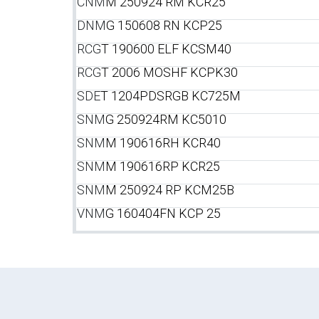
CNM
M 250924 RM KCR25
DNM
G 150608 RN КСР25
RCG
T 190600 ELF KCSM40
RCG
T 2006 MOSHF KCPK30
SDE
T 1204PDSRGB KC725M
SNM
G 250924RM KC5010
SNM
M 190616RH KCR40
SNM
M 190616RP KCR25
SNM
M 250924 RP KCM25B
VNM
G 160404FN KCP 25