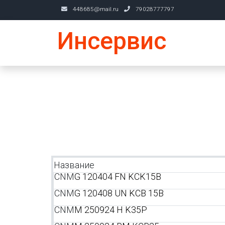
448685@mail.ru
79028777797
Инсервис
Название
CNM
G 120404 FN KCK15B
CNM
G 120408 UN KCB 15B
CNM
M 250924 H K35P