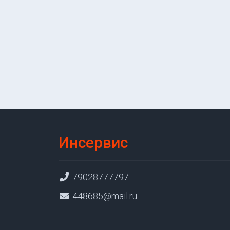
Инсервис
79028777797
448685@mail.ru