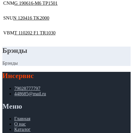
CNM
G 190616-M6 TP1501
SNU
N 120416 TK2000
VBM
T 110202 F1 TR1030
Брэнды
Брэнды
Инсервис
79028777797
448685@mail.ru
Меню
Главная
О нас
Каталог