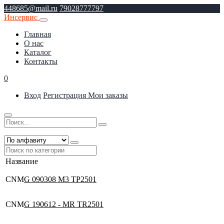
448685@mail.ru
79028777797
Инсервис
Главная
О нас
Каталог
Контакты
0
Вход
Регистрация
Мои заказы
Название
CNM
G 090308 M3 TP2501
CNM
G 190612 - MR TR2501