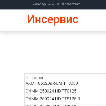
448685@mail.ru
79028777797
Инсервис
Название
AXM
T 060208R-EM TT8030
CNM
M 250924 HD TT8125
CNM
M 250924 HD TT8125 B