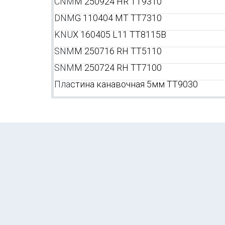
CNM
M 250924 HR TT9310
DNM
G 110404 MT TT7310
KNU
X 160405 L11 TT8115B
SNM
M 250716 RH TT5110
SNM
M 250724 RH TT7100
Пла
стина канавочная 5мм TT9030