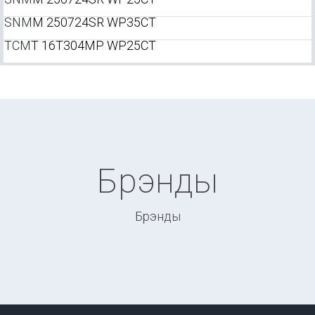
SNM
M 250724SR WP35CT
TCM
T 16T304MP WP25CT
Брэнды
Брэнды