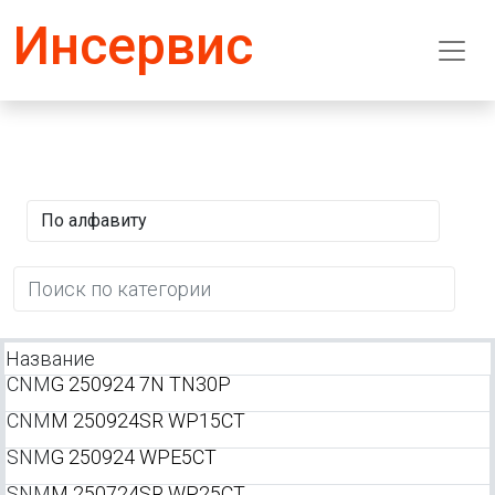
Инсервис
Название
CNM
G 250924 7N TN30P
CNM
M 250924SR WP15CT
SNM
G 250924 WPE5CT
SNM
M 250724SR WP25CT