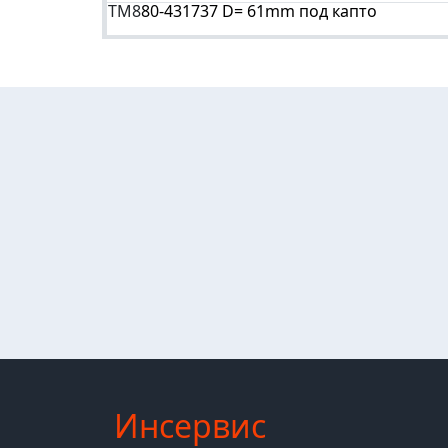
TM8
80-431737 D= 61mm под капто
Инсервис