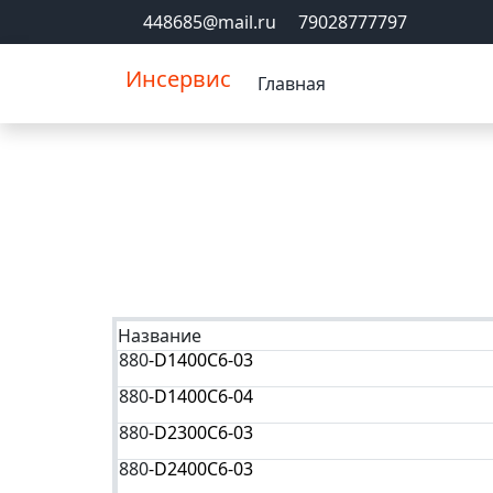
448685@mail.ru
79028777797
Инсервис
Главная
Название
880
-D1400C6-03
880
-D1400C6-04
880
-D2300C6-03
880
-D2400C6-03