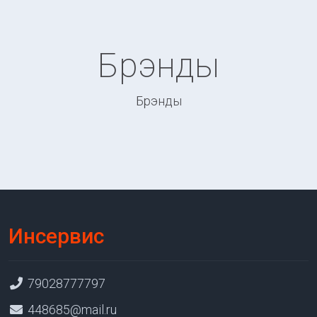
Брэнды
Брэнды
Инсервис
79028777797
448685@mail.ru