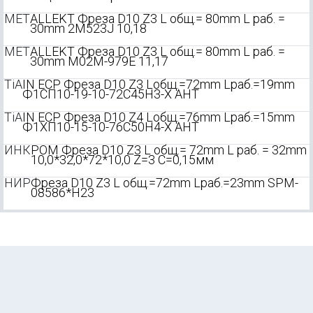
MET
ALLEKT Фреза D10 Z3 L общ.= 80mm L раб. =
30mm 2M523J 10,18
MET
ALLEKT Фреза D10 Z3 L общ.= 80mm L раб. =
30mm M02M-979E 11,17
TiA
IN ECP Фреза D10 Z3 Lобщ.=72mm Lраб.=19mm
Ф1СП10-19-10-72С45Н3-Х АНТ
TiA
IN ECP Фреза D10 Z4 Lобщ.=76mm Lраб.=15mm
Ф1ХП10-15-10-76С50Н4-Х АНТ
ИНК
РОМ Фреза D10 Z3 L общ.= 72mm L раб. = 32mm
10,0*32,0*72*10,0 Z=3 C=0,15мм
НИР
Фреза D10 Z3 L общ.=72mm Lраб.=23mm SPM-
08586*H23