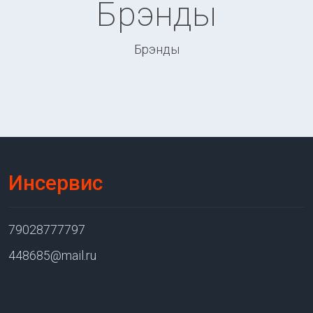
Брэнды
Брэнды
Инсервис
79028777797
448685@mail.ru