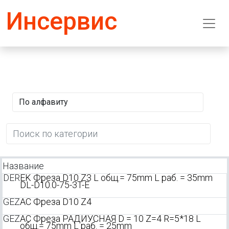
Инсервис
Название
DER
EK Фреза D10 Z3 L общ.= 75mm L раб. = 35mm
DL-D10.0-75-3T-E
GEZ
AC Фреза D10 Z4
GEZ
AC Фреза РАДИУСНАЯ D = 10 Z=4 R=5*18 L
общ.= 75mm L раб. = 25mm