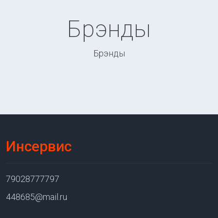
Брэнды
Брэнды
Инсервис
79028777797
448685@mail.ru