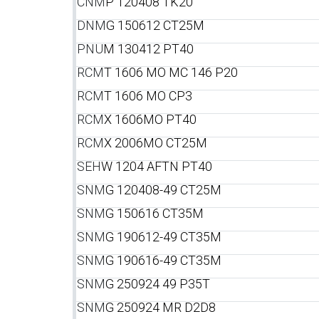
CNM
P 120408 TK20
DNM
G 150612 CT25M
PNU
M 130412 PT40
RCM
T 1606 MO MC 146 P20
RCM
T 1606 MO СР3
RCM
X 1606MO PT40
RCM
X 2006MO CT25M
SEH
W 1204 AFTN PT40
SNM
G 120408-49 CT25M
SNM
G 150616 CT35M
SNM
G 190612-49 CT35M
SNM
G 190616-49 CT35M
SNM
G 250924 49 P35T
SNM
G 250924 MR D2D8