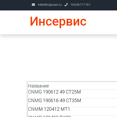
448685@mail.ru
79028777797
Инсервис
Название
CNM
G 190612 49 CT25M
CNM
G 190616-49 CT35M
CNM
M 120412 MT1