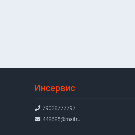
Инсервис
79028777797
448685@mail.ru