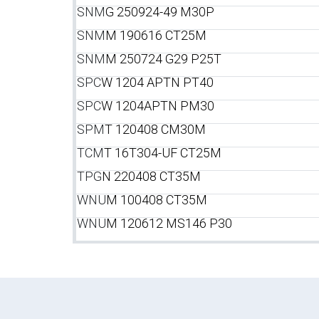
SNM
G 250924-49 M30P
SNM
M 190616 CT25M
SNM
M 250724 G29 P25T
SPC
W 1204 APTN PT40
SPC
W 1204APTN PM30
SPM
T 120408 CM30M
TCM
T 16T304-UF CT25M
TPG
N 220408 CT35M
WNU
M 100408 CT35M
WNU
M 120612 MS146 P30