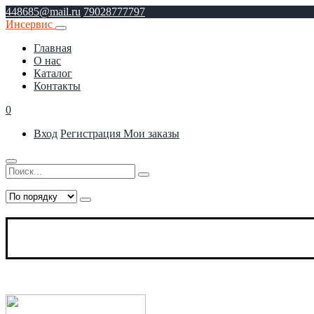
448685@mail.ru
79028777797
Инсервис
Главная
О нас
Каталог
Контакты
0
Вход
Регистрация
Мои заказы