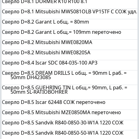
Све
рло D=8.1 DORMER K10 R100 8.1
Све
рло D=8.1 Mitsubishi MWS081OLB VP15TF С СОЖ удл.
Све
рло D=8.2 Garant L общ. = 80mm
Све
рло D=8.2 Garant L общ.= 109mm переточено
Све
рло D=8.2 Mitsubishi MWE0820MA
Све
рло D=8.2 Mitsubishi MWE0820SA
Све
рло D=8.4 Iscar SDC 084-035-100 AP3
Све
рло D=8.5 DREAM DRILLS L общ. = 90mm L раб. =
50mm DH423085
Све
рло D=8.5 GUEHRING TIN L общ.= 90mm, L раб. =
50mm SL-RATIOBOHRER
Све
рло D=8.5 Iscar 62448 СОЖ переточено
Све
рло D=8.5 Mitsubishi MZE0850MA переточено
Све
рло D=8.5 Sandvik R840-0850-30-W1A 1220 СОЖ
Све
рло D=8.5 Sandvik R840-0850-50-W1A 1220 СОЖ