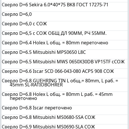
Све
рло D=6 Sekira 6.0*40*75 BK8 ГОСТ 17275-71
Све
рло D=6,0
Све
рло D=6,0 с СОЖ
Све
рло D=6,5 с СОЖ ОБЩ ДЛ 90ММ, РЧ 55ММ.
Све
рло D=6.4 Holex L общ. = 80mm переточено
Све
рло D=6.5 Mitsubishi MPS0650 L8C
Све
рло D=6.5 Mitsubishi MWS 0650X30DB VP15TF cСОЖ
Све
рло D=6.6 Iscar SCD 066-043-080 AСP5 908 СОЖ
Све
рло D=6.8 GUEHRING TIN L общ.= 80mm, L раб. =
45mm SL-RATIOBOHRER
Све
рло D=6.8 Holex L общ. = 80mm L раб. = 45mm
переточено
Све
рло D=6.8 Iscar переточено
Све
рло D=6.8 Mitsubishi MS0680-SSA СОЖ
Све
рло D=6.9 Mitsubishi MS0690-SLA СОЖ