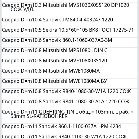
Све
рло D=m10.3 Mitsubishi MVS1030X05S120 DP1020
СОЖ УДЛ.
Све
рло D=m10.4 Sandvik TM840.4-403247 1220
Све
рло D=m10.5 Sekira 10.5*60*105 BK8 ГОСТ 17275-71
Све
рло D=m10.6 Sandvik 860.1-1060-037A0-ЗM
Све
рло D=m10.8 Mitsubishi MPS1080L DIN C
Све
рло D=m10.8 Mitsubishi MVE108X03S120
Све
рло D=m10.8 Mitsubishi MWE1080MA
Све
рло D=m10.8 Mitsubishi MWE1080MA БУ
Све
рло D=m10.8 Sandvik R840-1080-30-W1A 1220 СОЖ
Све
рло D=m10.8 Sandvik R841-1080-30-A1A 1220 СОЖ
Све
рло D=m11 GUEHRING TIN L общ.= 103mm, L раб. =
58mm SL-RATIOBOHRER
Све
рло D=m11 Sandvik 860.1-1100-037A1-PM 4234
Све
рло D=m11 Sandvik R840-1100-30-W1A 1220 СОЖ