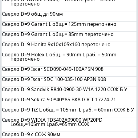
переточено
Све
рло D=9 общ дл 90мм
Све
рло D=9 Garant L общ.= 125mm переточено
Све
рло D=9 Garant L общ.= 85mm переточено
Све
рло D=9 Hanita 9х10х105х160 переточено
Све
рло D=9 Holex L общ. = 90mm L раб. = 50mm
переточено
Све
рло D=9 Iscar SCD090-049-100AP5N 908
Све
рло D=9 Iscar SDC 100-035-100 AP3N 908
Све
рло D=9 Sandvik R840-0900-30-W1A 1220 СОЖ Б У
Све
рло D=9 Sekira 9.0*40*85 BK8 ГОСТ 17274-71
Све
рло D=9 TiZ L общ. = 105mm L раб. = 60mm СОЖ Б У
Све
рло D=9 WIDIA TDS402A09000 WP20PD
Lобщ.=105mm Lраб.=65mm СОЖ
Све
рло D=9 с СОЖ 90мм