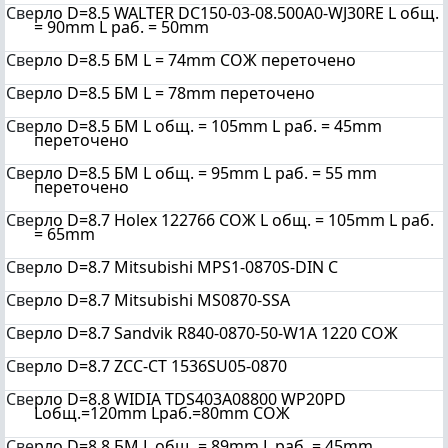
Све
рло D=8.5 WALTER DC150-03-08.500A0-WJ30RE L общ.
= 90mm L раб. = 50mm
Све
рло D=8.5 БМ L = 74mm СОЖ переточено
Све
рло D=8.5 БМ L = 78mm переточено
Све
рло D=8.5 БМ L общ. = 105mm L раб. = 45mm
переточено
Све
рло D=8.5 БМ L общ. = 95mm L раб. = 55 mm
переточено
Све
рло D=8.7 Holex 122766 СОЖ L общ. = 105mm L раб.
= 65mm
Све
рло D=8.7 Mitsubishi MPS1-0870S-DIN C
Све
рло D=8.7 Mitsubishi MS0870-SSA
Све
рло D=8.7 Sandvik R840-0870-50-W1A 1220 СОЖ
Све
рло D=8.7 ZCC-CT 1536SU05-0870
Све
рло D=8.8 WIDIA TDS403A08800 WP20PD
Lобщ.=120mm Lраб.=80mm СОЖ
Све
рло D=8.8 БМ L общ. = 89mm L раб. = 45mm