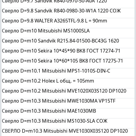
Све
рло D=9.7 Sandvik R840-0970-50-A0A 1220
Све
рло D=9.8 Sandvik R840-0980-30-W1A 1220 СОЖ
Све
рло D=9.8 WALTER A3265TFL-9.8 L = 90mm
Све
рло D=m10 Mitsubishi MS1000SLA
Све
рло D=m10 Sandvik R215.84-01500-BC43G 1620
Све
рло D=m10 Sekira 10*45*90 BK8 ГОСТ 17274-71
Све
рло D=m10 Sekira 10*60*105 BK8 ГОСТ 17275-71
Све
рло D=m10.1 Mitsubishi MPS1-1010S-DIN-C
Све
рло D=m10.2 Holex L общ. = 105mm
Све
рло D=m10.2 Mitsubishi MVE1020X03S120 DP1020
Све
рло D=m10.3 Mitsubishi MWE1030MA VP15TF
Све
рло D=m10.3 Mitsubishi MAE1030MB
Све
рло D=m10.3 Mitsubishi MS1030-SLA СОЖ
СВЕ
РЛО D=m10.3 Mitsubishi MVE1030X03S120 DP1020