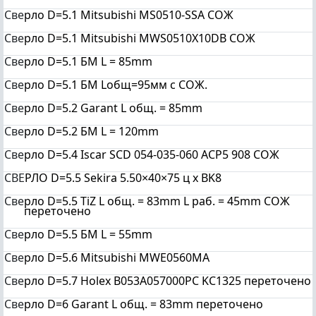
Све
рло D=5.1 Mitsubishi MS0510-SSA СОЖ
Све
рло D=5.1 Mitsubishi MWS0510X10DB СОЖ
Све
рло D=5.1 БМ L = 85mm
Све
рло D=5.1 БМ Lобщ=95мм с СОЖ.
Све
рло D=5.2 Garant L общ. = 85mm
Све
рло D=5.2 БМ L = 120mm
Све
рло D=5.4 Iscar SCD 054-035-060 AСP5 908 СОЖ
СВЕ
РЛО D=5.5 Sekira 5.50×40×75 ц х BK8
Све
рло D=5.5 TiZ L общ. = 83mm L раб. = 45mm СОЖ
переточено
Све
рло D=5.5 БМ L = 55mm
Све
рло D=5.6 Mitsubishi MWE0560MA
Све
рло D=5.7 Holex B053A057000PC KC1325 переточено
Све
рло D=6 Garant L общ. = 83mm переточено