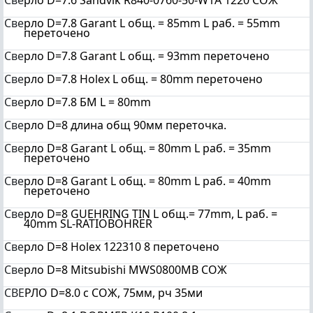
Све
рло D=7.6 Sandvik R840-0760-50-W1A 1220 СОЖ
Све
рло D=7.8 Garant L общ. = 85mm L раб. = 55mm
переточено
Све
рло D=7.8 Garant L общ. = 93mm переточено
Све
рло D=7.8 Holex L общ. = 80mm переточено
Све
рло D=7.8 БМ L = 80mm
Све
рло D=8 длина общ 90мм переточка.
Све
рло D=8 Garant L общ. = 80mm L раб. = 35mm
переточено
Све
рло D=8 Garant L общ. = 80mm L раб. = 40mm
переточено
Све
рло D=8 GUEHRING TIN L общ.= 77mm, L раб. =
40mm SL-RATIOBOHRER
Све
рло D=8 Holex 122310 8 переточено
Све
рло D=8 Mitsubishi MWS0800MB СОЖ
СВЕ
РЛО D=8.0 с СОЖ, 75мм, рч 35ми