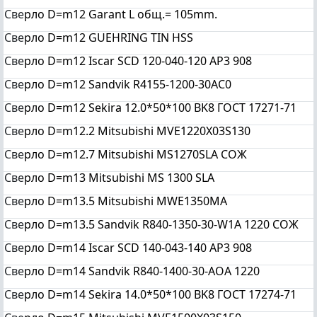
Све
рло D=m12 Garant L общ.= 105mm.
Све
рло D=m12 GUEHRING TIN HSS
Све
рло D=m12 Iscar SCD 120-040-120 AP3 908
Све
рло D=m12 Sandvik R4155-1200-30AC0
Све
рло D=m12 Sekira 12.0*50*100 BK8 ГОСТ 17271-71
Све
рло D=m12.2 Mitsubishi MVE1220X03S130
Све
рло D=m12.7 Mitsubishi MS1270SLA СОЖ
Све
рло D=m13 Mitsubishi MS 1300 SLA
Све
рло D=m13.5 Mitsubishi MWE1350MA
Све
рло D=m13.5 Sandvik R840-1350-30-W1A 1220 СОЖ
Све
рло D=m14 Iscar SCD 140-043-140 AP3 908
Све
рло D=m14 Sandvik R840-1400-30-AOA 1220
Све
рло D=m14 Sekira 14.0*50*100 BK8 ГОСТ 17274-71