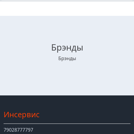
Брэнды
Брэнды
Инсервис
79028777797