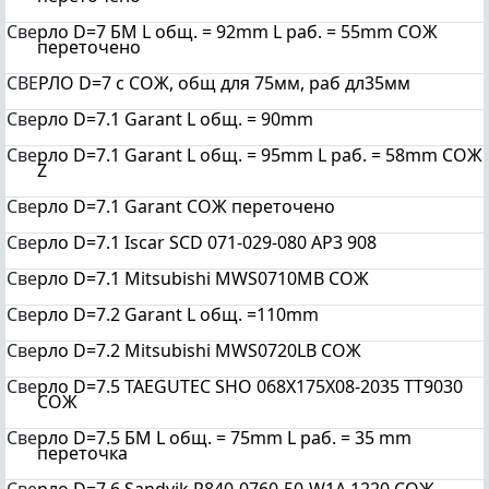
Све
рло D=7 БМ L общ. = 92mm L раб. = 55mm СОЖ
переточено
СВЕ
РЛО D=7 с СОЖ, общ для 75мм, раб дл35мм
Све
рло D=7.1 Garant L общ. = 90mm
Све
рло D=7.1 Garant L общ. = 95mm L раб. = 58mm СОЖ
Z
Све
рло D=7.1 Garant СОЖ переточено
Све
рло D=7.1 Iscar SCD 071-029-080 AP3 908
Све
рло D=7.1 Mitsubishi MWS0710MB СОЖ
Све
рло D=7.2 Garant L общ. =110mm
Све
рло D=7.2 Mitsubishi MWS0720LB СОЖ
Све
рло D=7.5 TAEGUTEC SHO 068X175X08-2035 TT9030
СОЖ
Све
рло D=7.5 БМ L общ. = 75mm L раб. = 35 mm
переточка