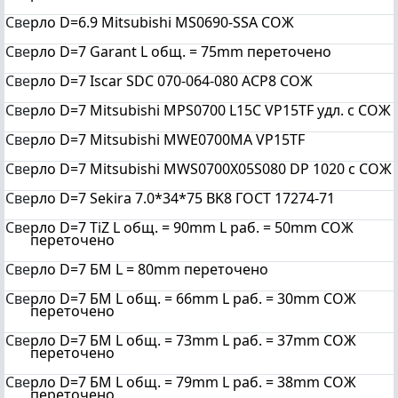
Све
рло D=6.9 Mitsubishi MS0690-SSA СОЖ
Све
рло D=7 Garant L общ. = 75mm переточено
Све
рло D=7 Iscar SDC 070-064-080 AСP8 СОЖ
Све
рло D=7 Mitsubishi MPS0700 L15C VP15TF удл. с СОЖ
Све
рло D=7 Mitsubishi MWE0700MA VP15TF
Све
рло D=7 Mitsubishi MWS0700Х05S080 DP 1020 c СОЖ
Све
рло D=7 Sekira 7.0*34*75 BK8 ГОСТ 17274-71
Све
рло D=7 TiZ L общ. = 90mm L раб. = 50mm СОЖ
переточено
Све
рло D=7 БМ L = 80mm переточено
Све
рло D=7 БМ L общ. = 66mm L раб. = 30mm СОЖ
переточено
Све
рло D=7 БМ L общ. = 73mm L раб. = 37mm СОЖ
переточено
Све
рло D=7 БМ L общ. = 79mm L раб. = 38mm СОЖ
переточено