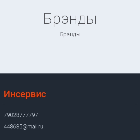
Брэнды
Брэнды
Инсервис
79028777797
448685@mail.ru