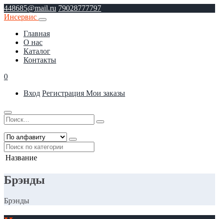
448685@mail.ru
79028777797
Инсервис
Главная
О нас
Каталог
Контакты
0
Вход
Регистрация
Мои заказы
Название
Брэнды
Брэнды