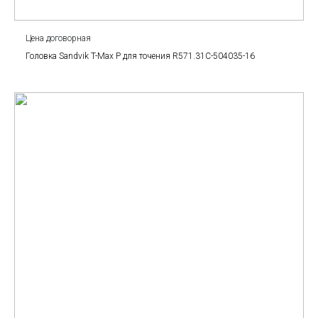
Цена договорная
Головка Sandvik T-Max P для точения R571.31C-504035-16