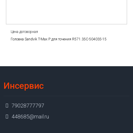
Цена договорная
Головка Sandvik T-Max P для точения R571.35C-504035-15
Инсервис
79028777797
448685@mail.ru