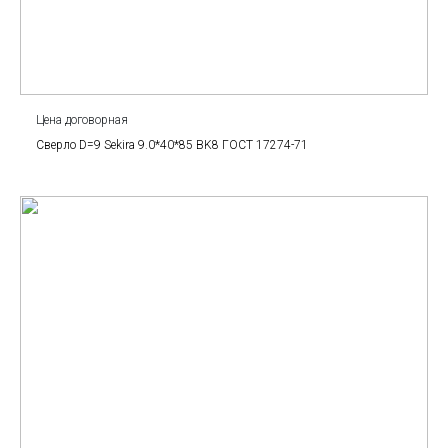
Цена договорная
Сверло D=9 Sekira 9.0*40*85 BK8 ГОСТ 17274-71