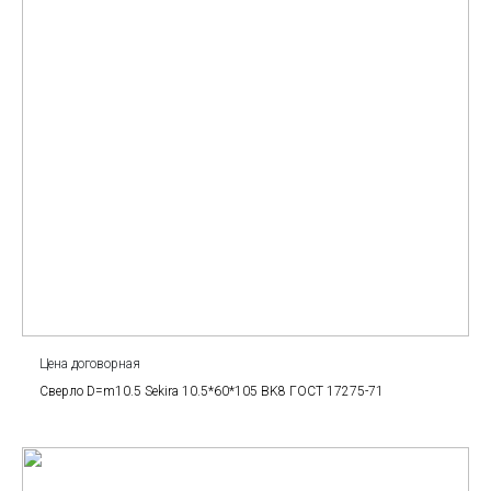
Цена договорная
Сверло D=m10.5 Sekira 10.5*60*105 BK8 ГОСТ 17275-71