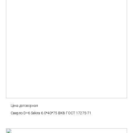
Цена договорная
Сверло D=6 Sekira 6.0*40*75 BK8 ГОСТ 17275-71