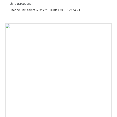
Цена договорная
Сверло D=8 Sekira 8.0*38*80 BK8 ГОСТ 17274-71