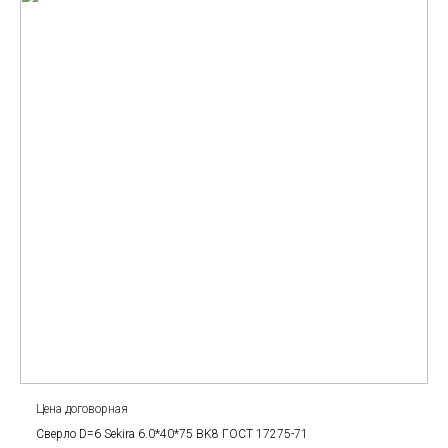
Цена договорная
Сверло D=6 Sekira 6.0*40*75 BK8 ГОСТ 17275-71