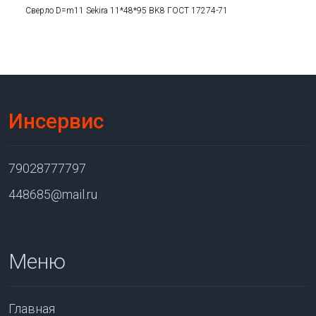
Сверло D=m11 Sekira 11*48*95 BK8 ГОСТ 17274-71
Инсервис
79028777797
448685@mail.ru
Меню
Главная