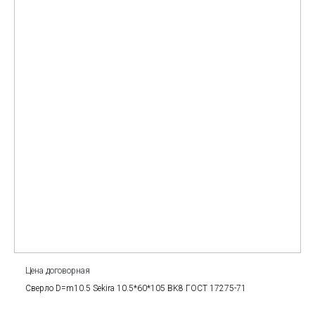
Цена договорная
Сверло D=m10.5 Sekira 10.5*60*105 BK8 ГОСТ 17275-71