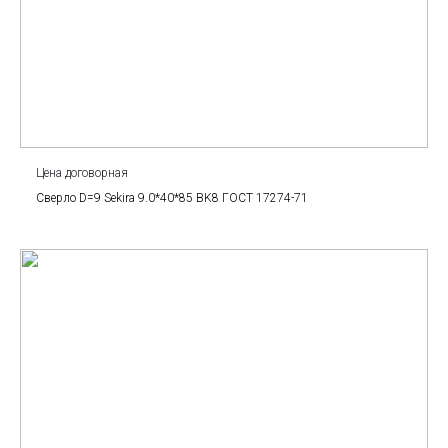
Цена договорная
Сверло D=9 Sekira 9.0*40*85 BK8 ГОСТ 17274-71