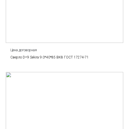
Цена договорная
Сверло D=9 Sekira 9.0*40*85 BK8 ГОСТ 17274-71