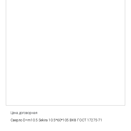
Цена договорная
Сверло D=m10.5 Sekira 10.5*60*105 BK8 ГОСТ 17275-71