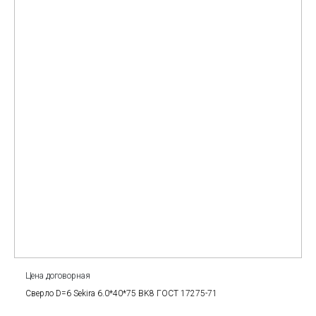
Цена договорная
Сверло D=6 Sekira 6.0*40*75 BK8 ГОСТ 17275-71