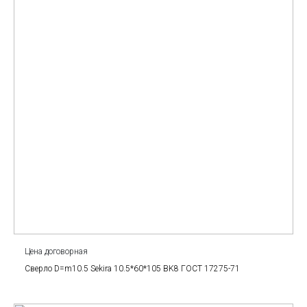
Цена договорная
Сверло D=m10.5 Sekira 10.5*60*105 BK8 ГОСТ 17275-71