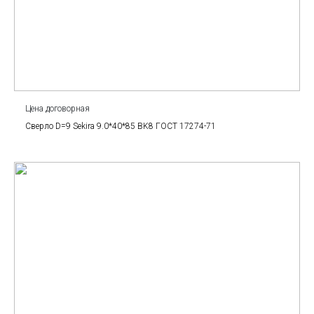
Цена договорная
Сверло D=9 Sekira 9.0*40*85 BK8 ГОСТ 17274-71