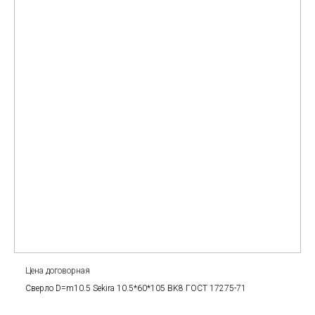
Цена договорная
Сверло D=m10.5 Sekira 10.5*60*105 BK8 ГОСТ 17275-71