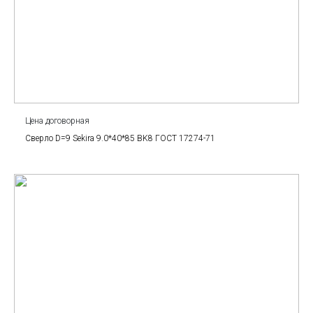
Цена договорная
Сверло D=9 Sekira 9.0*40*85 BK8 ГОСТ 17274-71