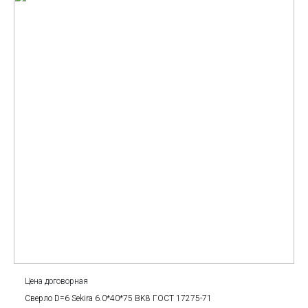
Цена договорная
Сверло D=6 Sekira 6.0*40*75 BK8 ГОСТ 17275-71