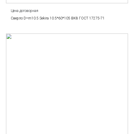
Цена договорная
Сверло D=m10.5 Sekira 10.5*60*105 BK8 ГОСТ 17275-71