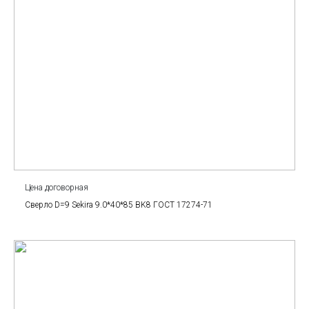
Цена договорная
Сверло D=9 Sekira 9.0*40*85 BK8 ГОСТ 17274-71