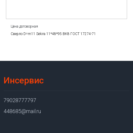
Цена договорная
Сверло D=m11 Sekira 11*48*95 BK8 ГОСТ 17274-71
Инсервис
79028777797
448685@mail.ru