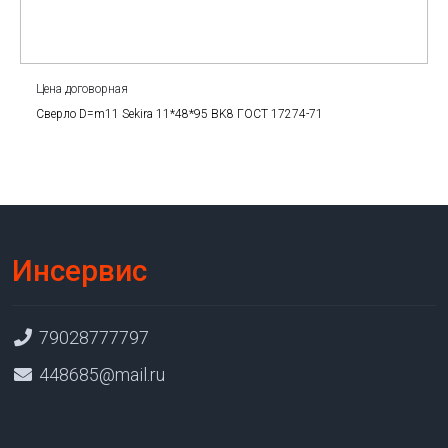
Цена договорная
Сверло D=m11 Sekira 11*48*95 BK8 ГОСТ 17274-71
Инсервис
79028777797
448685@mail.ru