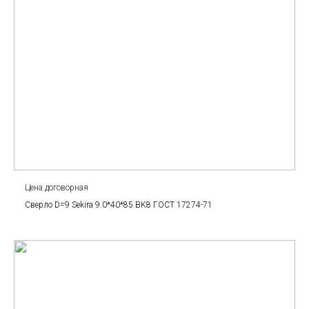
Цена договорная
Сверло D=9 Sekira 9.0*40*85 BK8 ГОСТ 17274-71