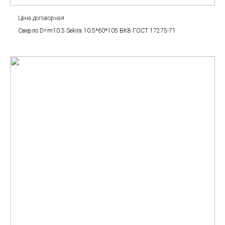
Цена договорная
Сверло D=m10.5 Sekira 10.5*60*105 BK8 ГОСТ 17275-71