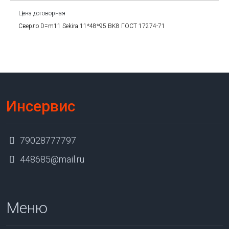
Цена договорная
Сверло D=m11 Sekira 11*48*95 BK8 ГОСТ 17274-71
Инсервис
79028777797
448685@mail.ru
Меню