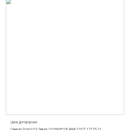
Цена договорная
Сверло D=m10.5 Sekira 10.5*60*105 BK8 ГОСТ 17275-71