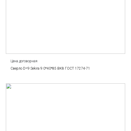
Цена договорная
Сверло D=9 Sekira 9.0*40*85 BK8 ГОСТ 17274-71