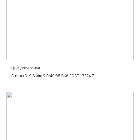
Цена договорная
Сверло D=9 Sekira 9.0*40*85 BK8 ГОСТ 17274-71