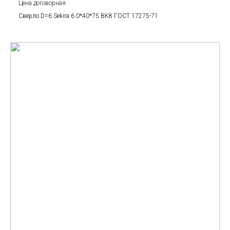
Цена договорная
Сверло D=6 Sekira 6.0*40*75 BK8 ГОСТ 17275-71