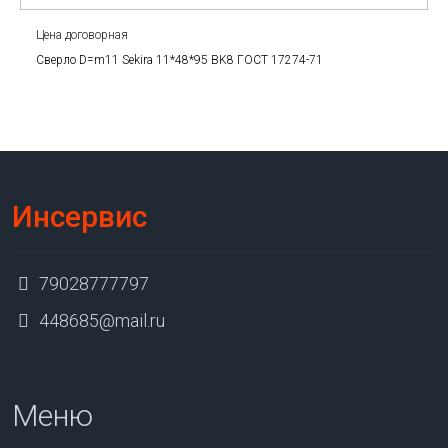
Цена договорная
Сверло D=m11 Sekira 11*48*95 BK8 ГОСТ 17274-71
Инсервис
79028777797
448685@mail.ru
Меню