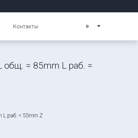
Контакты
0
L общ. = 85mm L раб. =
m L раб. = 55mm Z