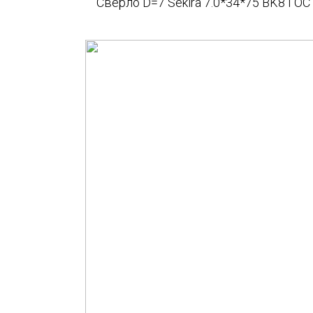
Сверло D=7 Sekira 7.0*34*75 BK8 ГОС