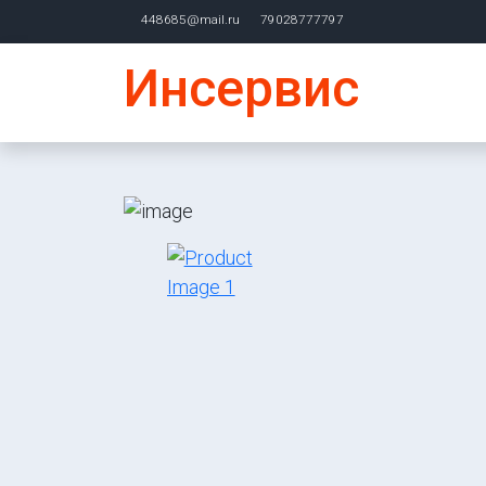
448685@mail.ru
79028777797
Инсервис