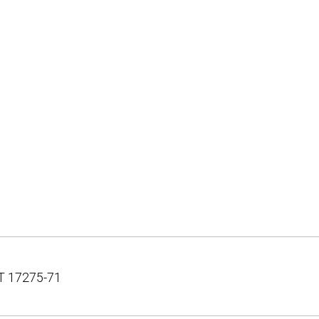
Т 17275-71