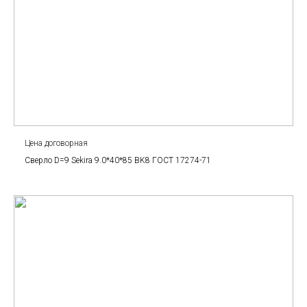
Цена договорная
Сверло D=9 Sekira 9.0*40*85 BK8 ГОСТ 17274-71