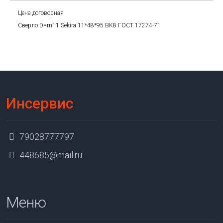
Цена договорная
Сверло D=m11 Sekira 11*48*95 BK8 ГОСТ 17274-71
Инсервис
79028777797
448685@mail.ru
Меню