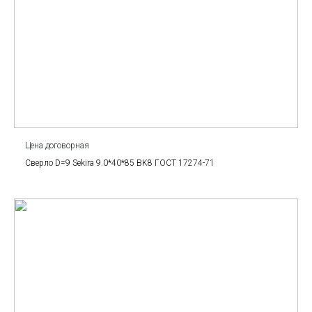
Цена договорная
Сверло D=9 Sekira 9.0*40*85 BK8 ГОСТ 17274-71