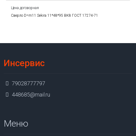
Цена договорная
Сверло D=m11 Sekira 11*48*95 BK8 ГОСТ 17274-71
Инсервис
79028777797
448685@mail.ru
Меню