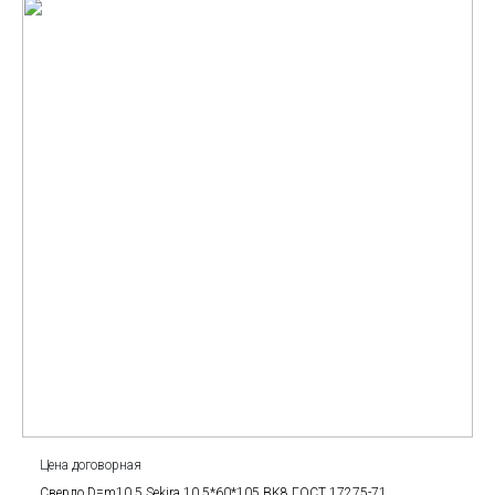
Цена договорная
Сверло D=m10.5 Sekira 10.5*60*105 BK8 ГОСТ 17275-71