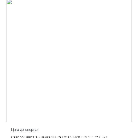
Цена договорная
Сверло D=m10.5 Sekira 10.5*60*105 BK8 ГОСТ 17275-71