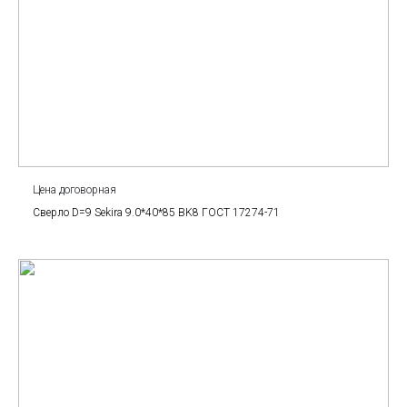
Цена договорная
Сверло D=9 Sekira 9.0*40*85 BK8 ГОСТ 17274-71