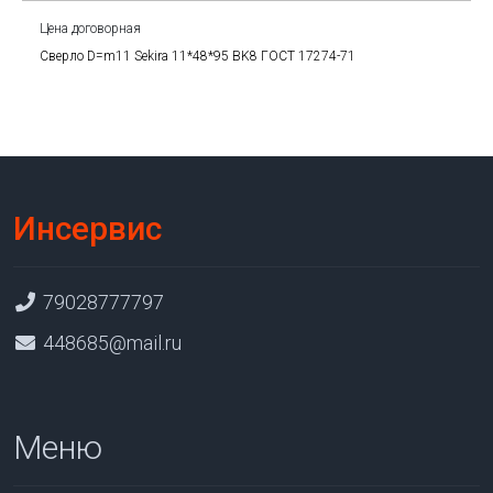
Цена договорная
Сверло D=m11 Sekira 11*48*95 BK8 ГОСТ 17274-71
Инсервис
79028777797
448685@mail.ru
Меню