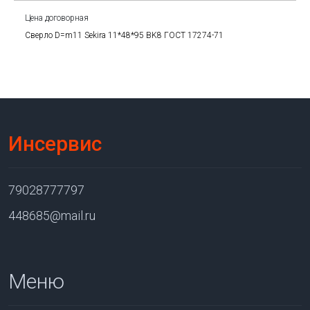
Цена договорная
Сверло D=m11 Sekira 11*48*95 BK8 ГОСТ 17274-71
Инсервис
79028777797
448685@mail.ru
Меню