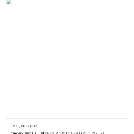
Цена договорная
Сверло D=m10.5 Sekira 10.5*60*105 BK8 ГОСТ 17275-71