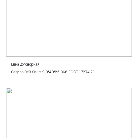
Цена договорная
Сверло D=9 Sekira 9.0*40*85 BK8 ГОСТ 17274-71