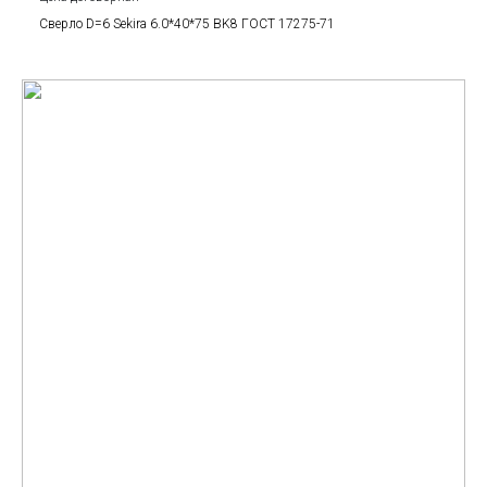
Сверло D=6 Sekira 6.0*40*75 BK8 ГОСТ 17275-71