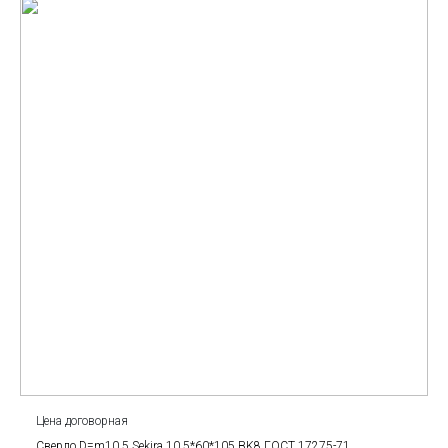
Цена договорная
Сверло D=m10.5 Sekira 10.5*60*105 BK8 ГОСТ 17275-71