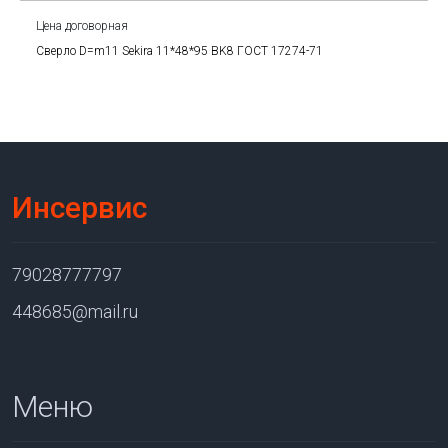
Цена договорная
Сверло D=m11 Sekira 11*48*95 BK8 ГОСТ 17274-71
Инсервис
79028777797
448685@mail.ru
Меню