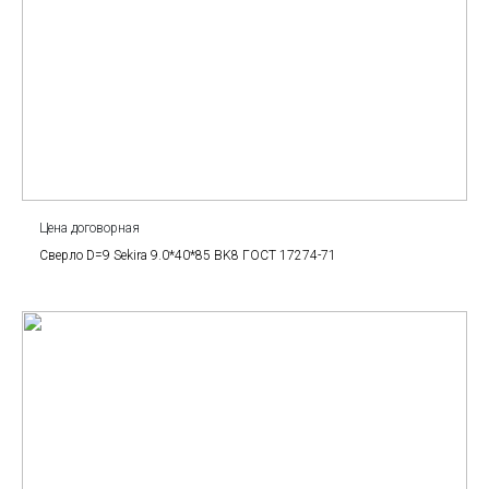
Цена договорная
Сверло D=9 Sekira 9.0*40*85 BK8 ГОСТ 17274-71