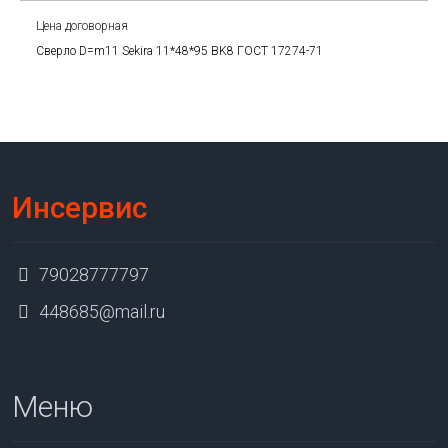
Цена договорная
Сверло D=m11 Sekira 11*48*95 BK8 ГОСТ 17274-71
Инсервис
79028777797
448685@mail.ru
Меню