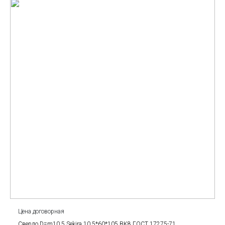
Цена договорная
Сверло D=m10.5 Sekira 10.5*60*105 BK8 ГОСТ 17275-71