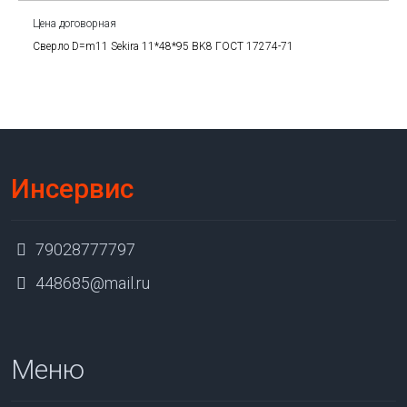
Цена договорная
Сверло D=m11 Sekira 11*48*95 BK8 ГОСТ 17274-71
Инсервис
79028777797
448685@mail.ru
Меню