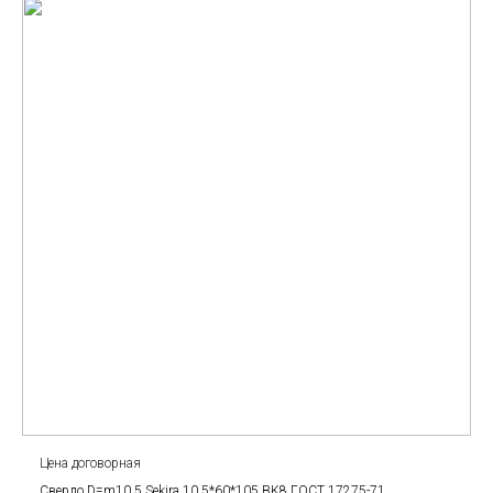
Цена договорная
Сверло D=m10.5 Sekira 10.5*60*105 BK8 ГОСТ 17275-71