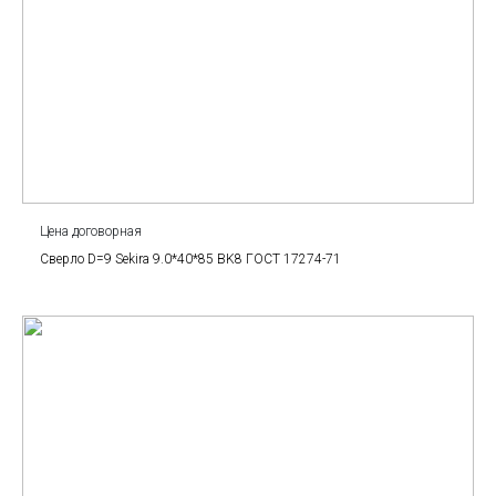
Цена договорная
Сверло D=9 Sekira 9.0*40*85 BK8 ГОСТ 17274-71