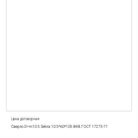
Цена договорная
Сверло D=m10.5 Sekira 10.5*60*105 BK8 ГОСТ 17275-71