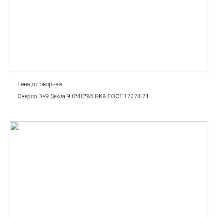
Цена договорная
Сверло D=9 Sekira 9.0*40*85 BK8 ГОСТ 17274-71