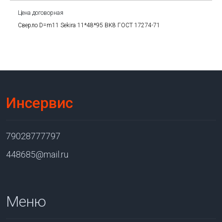
Цена договорная
Сверло D=m11 Sekira 11*48*95 BK8 ГОСТ 17274-71
Инсервис
79028777797
448685@mail.ru
Меню