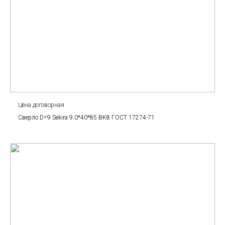
Цена договорная
Сверло D=9 Sekira 9.0*40*85 BK8 ГОСТ 17274-71