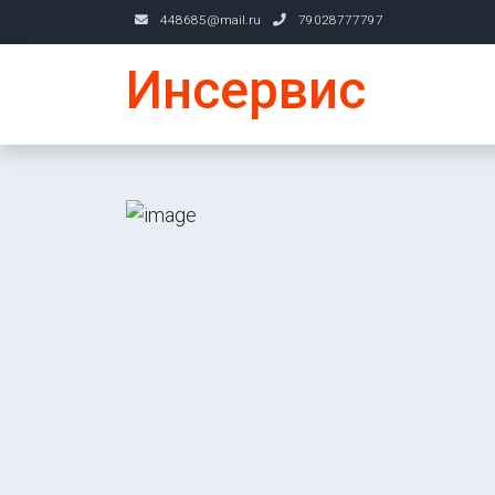
448685@mail.ru
79028777797
Инсервис