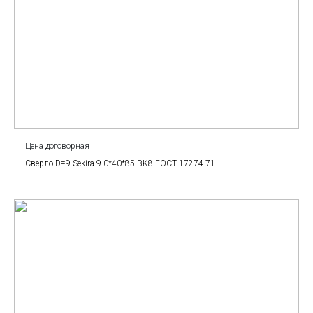
Цена договорная
Сверло D=9 Sekira 9.0*40*85 BK8 ГОСТ 17274-71