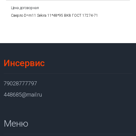
Цена договорная
Сверло D=m11 Sekira 11*48*95 BK8 ГОСТ 17274-71
Инсервис
79028777797
448685@mail.ru
Меню