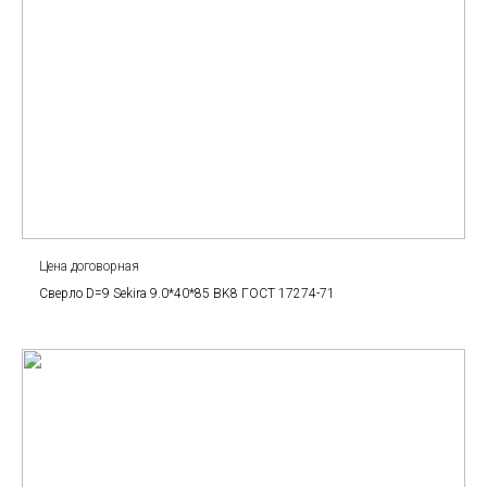
Цена договорная
Сверло D=9 Sekira 9.0*40*85 BK8 ГОСТ 17274-71