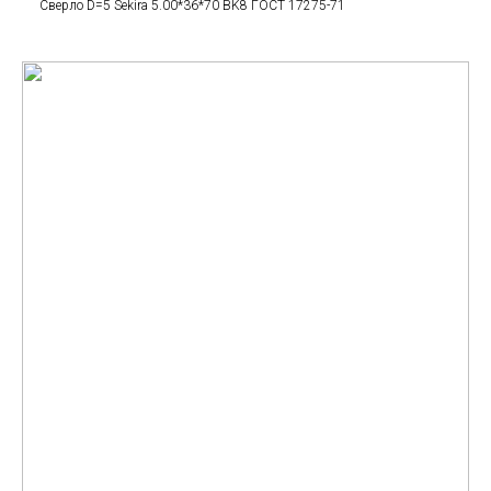
Сверло D=5 Sekira 5.00*36*70 BK8 ГОСТ 17275-71