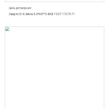
Цена договорная
Сверло D=6 Sekira 6.0*40*75 BK8 ГОСТ 17275-71