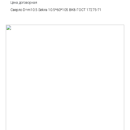
Цена договорная
Сверло D=m10.5 Sekira 10.5*60*105 BK8 ГОСТ 17275-71