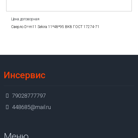
Цена договорная
Сверло D=m11 Sekira 11*48*95 BK8 ГОСТ 17274-71
Инсервис
79028777797
448685@mail.ru
Меню