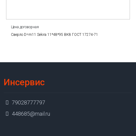
Цена договорная
Сверло D=m11 Sekira 11*48*95 BK8 ГОСТ 17274-71
Инсервис
79028777797
448685@mail.ru