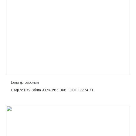
Цена договорная
Сверло D=9 Sekira 9.0*40*85 BK8 ГОСТ 17274-71