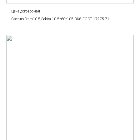
Цена договорная
Сверло D=m10.5 Sekira 10.5*60*105 BK8 ГОСТ 17275-71