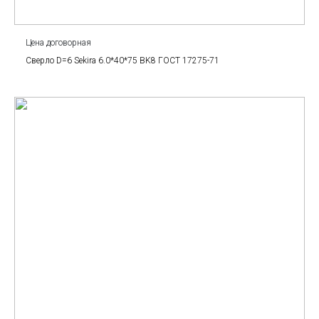
Цена договорная
Сверло D=6 Sekira 6.0*40*75 BK8 ГОСТ 17275-71