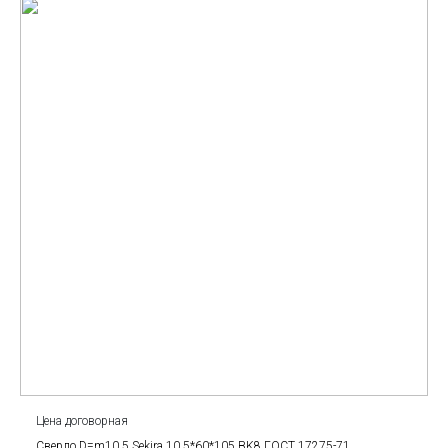
Цена договорная
Сверло D=m10.5 Sekira 10.5*60*105 BK8 ГОСТ 17275-71