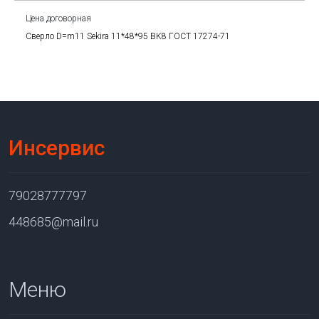
Цена договорная
Сверло D=m11 Sekira 11*48*95 BK8 ГОСТ 17274-71
Инсервис
79028777797
448685@mail.ru
Меню