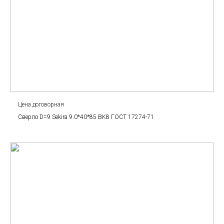
Цена договорная
Сверло D=9 Sekira 9.0*40*85 BK8 ГОСТ 17274-71