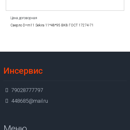
Цена договорная
Сверло D=m11 Sekira 11*48*95 BK8 ГОСТ 17274-71
Инсервис
79028777797
448685@mail.ru
Меню