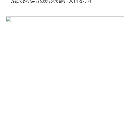
Сверло D=5 Sekira 5.00*36*70 BK8 ГОСТ 17275-71