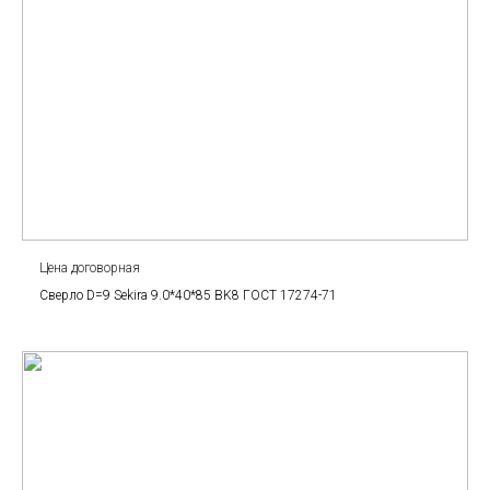
Цена договорная
Сверло D=9 Sekira 9.0*40*85 BK8 ГОСТ 17274-71