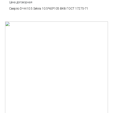
Цена договорная
Сверло D=m10.5 Sekira 10.5*60*105 BK8 ГОСТ 17275-71