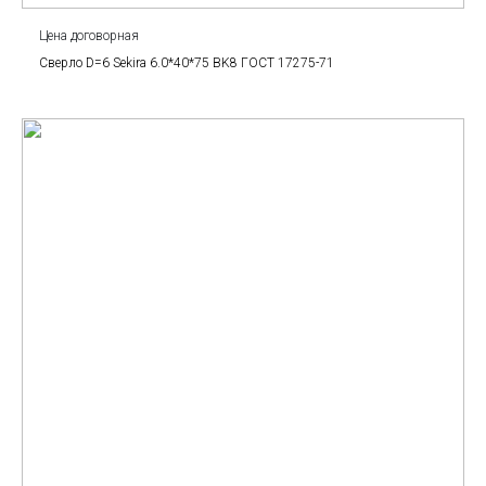
Цена договорная
Сверло D=6 Sekira 6.0*40*75 BK8 ГОСТ 17275-71