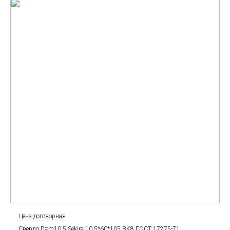
Цена договорная
Сверло D=m10.5 Sekira 10.5*60*105 BK8 ГОСТ 17275-71