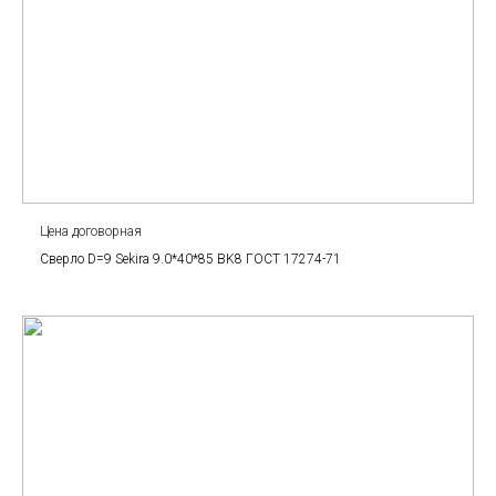
Цена договорная
Сверло D=9 Sekira 9.0*40*85 BK8 ГОСТ 17274-71