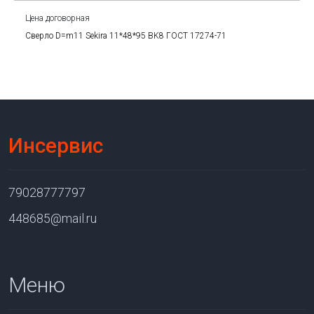
Цена договорная
Сверло D=m11 Sekira 11*48*95 BK8 ГОСТ 17274-71
Инсервис
79028777797
448685@mail.ru
Меню