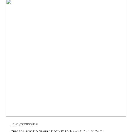
Цена договорная
Сверло D=m10.5 Sekira 10.5*60*105 BK8 ГОСТ 17275-71