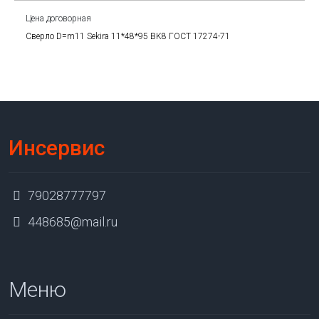
Цена договорная
Сверло D=m11 Sekira 11*48*95 BK8 ГОСТ 17274-71
Инсервис
79028777797
448685@mail.ru
Меню