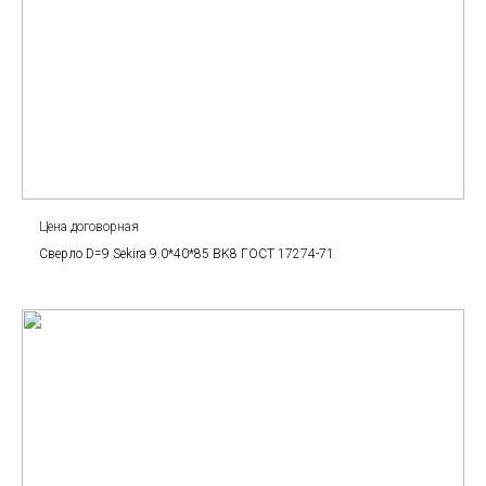
Цена договорная
Сверло D=9 Sekira 9.0*40*85 BK8 ГОСТ 17274-71