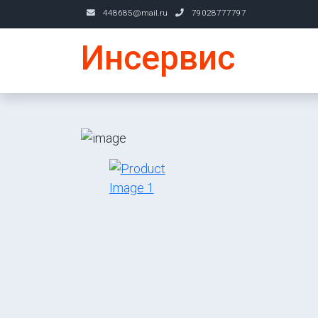
448685@mail.ru
79028777797
Инсервис