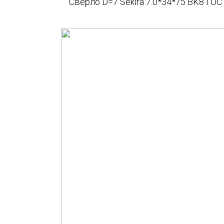
Сверло D=7 Sekira 7.0*34*75 BK8 ГОС