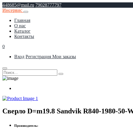
448685@mail.ru
79028777797
Инсервис
Главная
О нас
Каталог
Контакты
0
Вход
Регистрация
Мои заказы
Сверло D=m19.8 Sandvik R840-1980-50
Производитель: