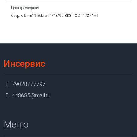
Цена договорная
Сверло D=m11 Sekira 11*48*95 BK8 ГОСТ 17274-71
Инсервис
79028777797
448685@mail.ru
Меню