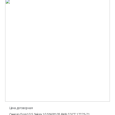
Цена договорная
Сверло D=m10.5 Sekira 10.5*60*105 BK8 ГОСТ 17275-71