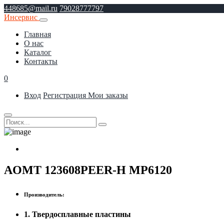
448685@mail.ru
79028777797
Инсервис
Главная
О нас
Каталог
Контакты
0
Вход
Регистрация
Мои заказы
AOMT 123608PEER-H MP6120
Производитель:
1. Твердосплавные пластины