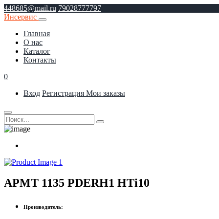
448685@mail.ru
79028777797
Инсервис
Главная
О нас
Каталог
Контакты
0
Вход
Регистрация
Мои заказы
APMT 1135 PDERH1 HTi10
Производитель: