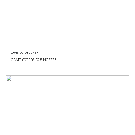
Цена договорная
CCMT 09T308 C25 NC3225