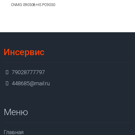
CNMG 090308-HS PC9030
Инсервис
79028777797
448685@mail.ru
Меню
Главная