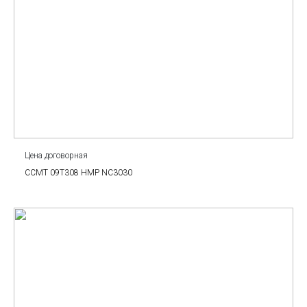
Цена договорная
CCMT 09T308 HMP NC3030