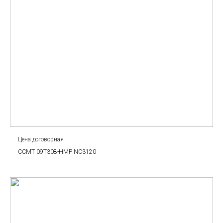
Цена договорная
CCMT 09T308-HMP NC3120