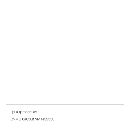
Цена договорная
CNMG 090308-VM NC5330