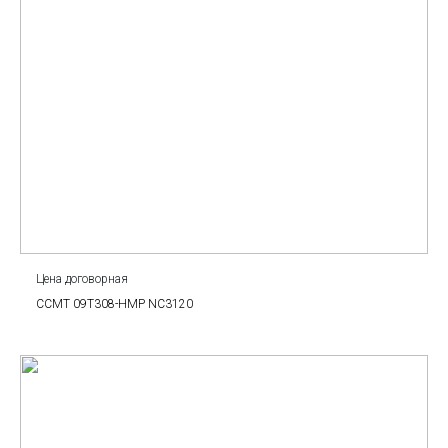
Цена договорная
CCMT 09T308-HMP NC3120