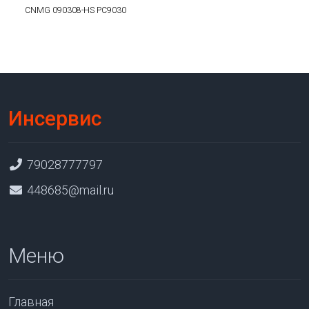
CNMG 090308-HS PC9030
Инсервис
79028777797
448685@mail.ru
Меню
Главная