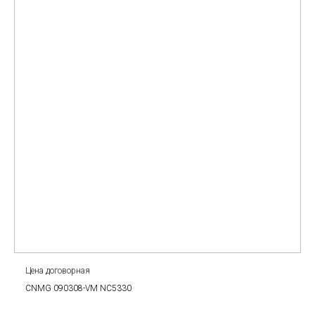
Цена договорная
CNMG 090308-VM NC5330