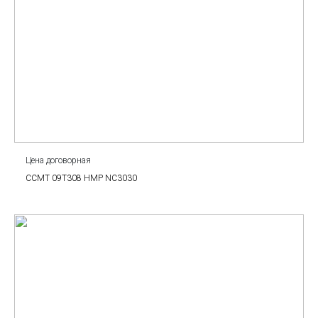
Цена договорная
CCMT 09T308 HMP NC3030