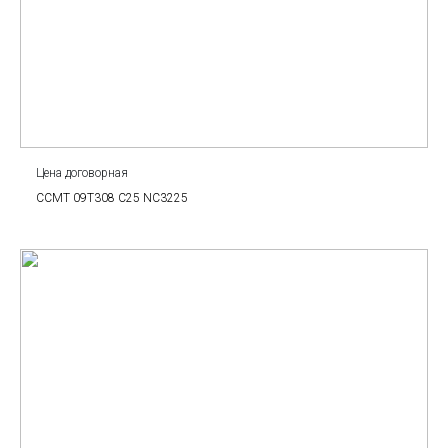
Цена договорная
CCMT 09T308 C25 NC3225