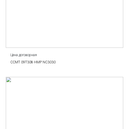
Цена договорная
CCMT 09T308 HMP NC3030