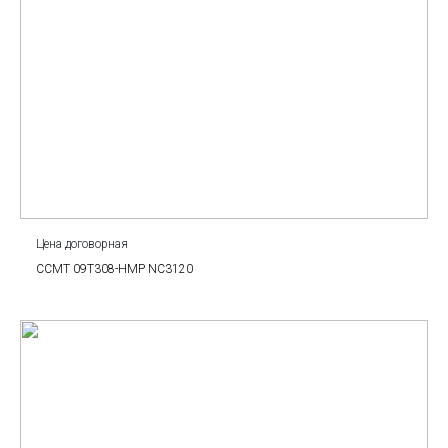
Цена договорная
CCMT 09T308-HMP NC3120