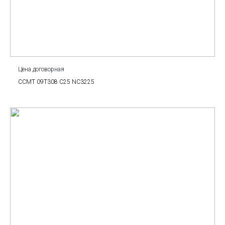
Цена договорная
CCMT 09T308 C25 NC3225