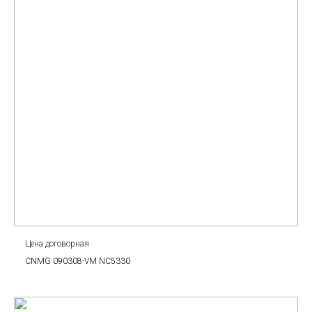
Цена договорная
CNMG 090308-VM NC5330