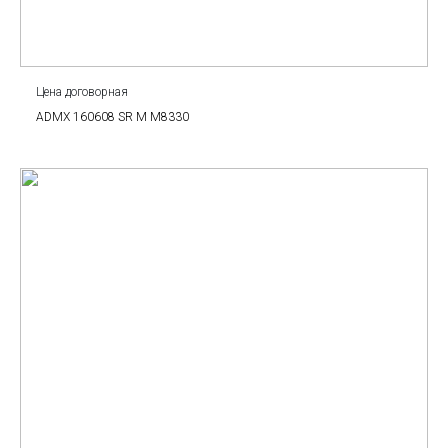
Цена договорная
ADMX 160608 SR M M8330