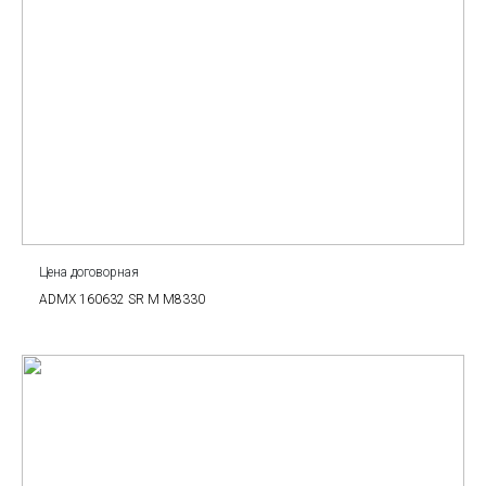
Цена договорная
ADMX 160632 SR M M8330