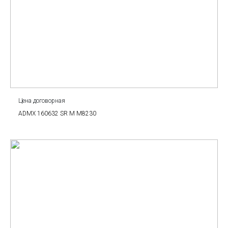
Цена договорная
ADMX 160632 SR M M8230